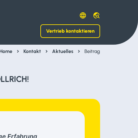
language
travel_explore
Vertrieb kontaktieren
Home
chevron_right
Kontakt
chevron_right
Aktuelles
chevron_right
Beitrag
OLLRICH!
ge Erfahrung