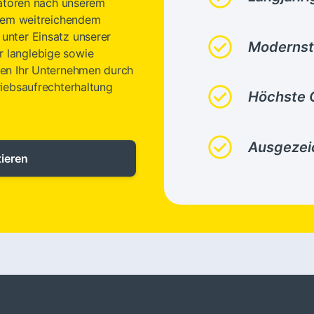
ilatoren nach unserem
erem weitreichendem
unter Einsatz unserer
check_circle
Modernst
 langlebige sowie
zen Ihr Unternehmen durch
riebsaufrechterhaltung
check_circle
Höchste Q
check_circle
Ausgezei
tieren