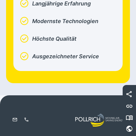
check_circle
Langjährige Erfahrung
check_circle
Modernste Technologien
check_circle
Höchste Qualität
check_circle
Ausgezeichneter Service
share
link
menu_book
mail
phone
public