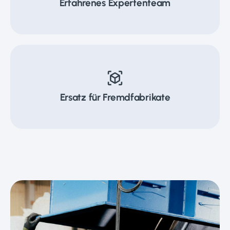
Erfahrenes Expertenteam
view_in_ar
Ersatz für Fremdfabrikate