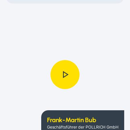
play_arrow
Frank-Martin Bub
Geschäftsführer der POLLRICH GmbH