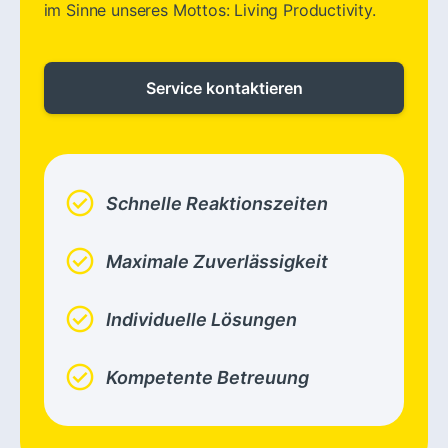
im Sinne unseres Mottos: Living Productivity.
Service kontaktieren
check_circle
Schnelle Reaktionszeiten
check_circle
Maximale Zuverlässigkeit
check_circle
Individuelle Lösungen
check_circle
Kompetente Betreuung