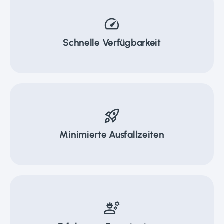
speed
Schnelle Verfügbarkeit
rocket_launch
Minimierte Ausfallzeiten
engineering