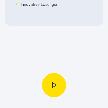
Innovative Lösungen
play_arrow