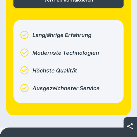
check_circle
Langjährige Erfahrung
check_circle
Modernste Technologien
check_circle
Höchste Qualität
check_circle
Ausgezeichneter Service
share