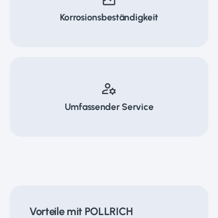
Korrosionsbeständigkeit
manage_accounts
Umfassender Service
Vorteile mit POLLRICH