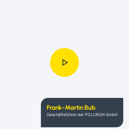
play_arrow
Frank-Martin Bub
Geschäftsführer der POLLRICH GmbH