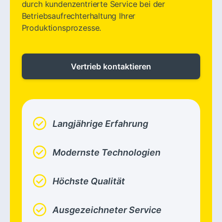
durch kundenzentrierte Service bei der
Betriebsaufrechterhaltung Ihrer
Produktionsprozesse.
Vertrieb kontaktieren
check_circle
Langjährige Erfahrung
check_circle
Modernste Technologien
check_circle
Höchste Qualität
check_circle
Ausgezeichneter Service